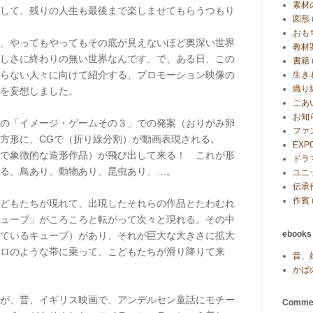
素材
して、残りの人生も最後まで楽しませてもらうつもり
図形
おも
、やってもやってもその底が見えないほど奥深い世界
教材
しさに終わりの無い世界なんです。で、ある日、この
書籍
らない人々に向けて紹介する、プロモーション映像の
生き
織り
を妄想しました。
ごあ
お知
の「イメージ・ゲームその３」での発案（おりがみ卵
ファ
方形に、CGで（折り線分割）が動画表現される。
EXP
で象徴的な造形作品）が飛び出して来る！ これが形
ドラ
る。鳥あり、動物あり、昆虫あり、…。
ユニ
伝承
作賓
どもたちが現れて、出現したそれらの作品とたわむれ
ューブ」がころころと転がって次々と現れる。その中
ebook
ているキューブ）があり、それが巨大な大きさに拡大
ロのような帯に乗って、こどもたちが滑り降りて来
昔、
かば
が、昔、イギリス映画で、アンデルセン童話にモチー
Comme