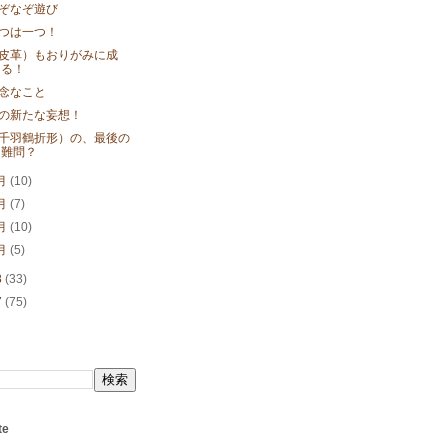
ぞなぞ遊び
つは一つ！
皮革）もおりがみに成
る！
念なこと
の新たな妄想！
千羽鶴折形）の、最後の
難問？
月
(10)
月
(7)
月
(10)
月
(5)
8
(33)
7
(75)
te