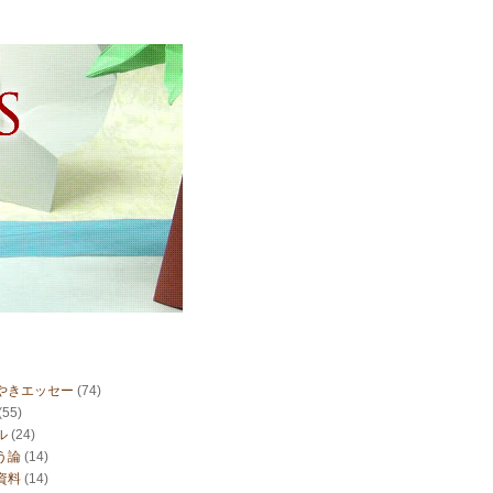
やきエッセー
(74)
(55)
ル
(24)
う論
(14)
資料
(14)