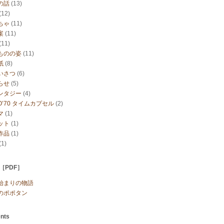
の話
(13)
(12)
ちゃ
(11)
案
(11)
(11)
ものの姿
(11)
紙
(8)
いさつ
(6)
らせ
(5)
ンタジー
(4)
O’70 タイムカプセル
(2)
マ
(1)
ット
(1)
作品
(1)
(1)
s［PDF］
始まりの物語
のポポタン
nts