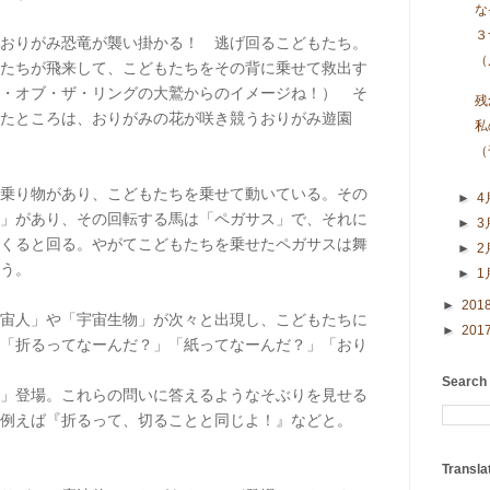
な
３
おりがみ恐竜が襲い掛かる！ 逃げ回るこどもたち。
（
たちが飛来して、こどもたちをその背に乗せて救出す
・オブ・ザ・リングの大鷲からのイメージね！） そ
残
たところは、おりがみの花が咲き競うおりがみ遊園
私
（
乗り物があり、こどもたちを乗せて動いている。その
►
4
」があり、その回転する馬は「ペガサス」で、それに
►
3
くると回る。やがてこどもたちを乗せたペガサスは舞
►
2
う。
►
1
►
201
宙人」や「宇宙生物」が次々と出現し、こどもたちに
►
201
「折るってなーんだ？」「紙ってなーんだ？」「おり
Search
」登場。これらの問いに答えるようなそぶりを見せる
。例えば『折るって、切ることと同じよ！』などと。
Transla