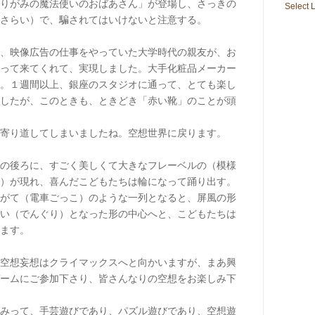
りがみの魔法使いのおばあさん」が登場し、さっきの
Select
さらい）で、騙されてはいけないと注意する。
、映像広告の仕事をやっていた大学時代の親友が、お
って来てくれて、実現しました。大手化粧品メーカー
。１週間以上、銀座のスタジオに通って、とても楽し
したが、このときも、ときどき「赤い靴」のことが頭
寄り道してしまいましたね。空想世界に戻ります。
の後ろに、すごく美しくて大きなフレーベルの（模様
）が現れ、喜んだこどもたちは輪になって踊り出す。
がて（電車ごっこ）のような一列となると、屏風の形
い（でんぐり）となった形の中心へと、こどもたちは
ます。
空想妄想はクライマックスへと向かいますが、まあ興
ームにご参加下さり、皆さんなりの空想をお楽しみ下
みって、手芸遊びであり、パズル遊びであり、空想遊