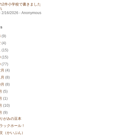
の2件小学校で書きました
れ
- 2/16/2026
- Anonymous
es
3
(9)
2
(4)
1
(15)
0
(15)
9
(77)
2月
(4)
1月
(8)
0月
(8)
月
(5)
月
(1)
月
(10)
月
(9)
りがみの豆本
ラックホール！
文（かいぶん）