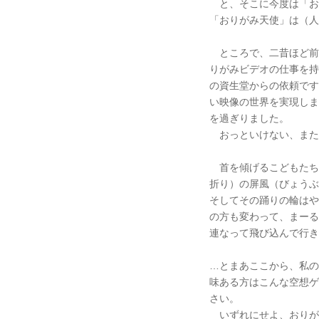
と、そこに今度は「お
「おりがみ天使」は（人
ところで、二昔ほど前
りがみビデオの仕事を持
の資生堂からの依頼です
い映像の世界を実現しま
を過ぎりました。
おっといけない、また
首を傾げるこどもたち
折り）の屏風（びょうぶ
そしてその踊りの輪はや
の方も変わって、まーる
連なって飛び込んで行き
…とまあここから、私の
味ある方はこんな空想ゲ
さい。
いずれにせよ、おりが