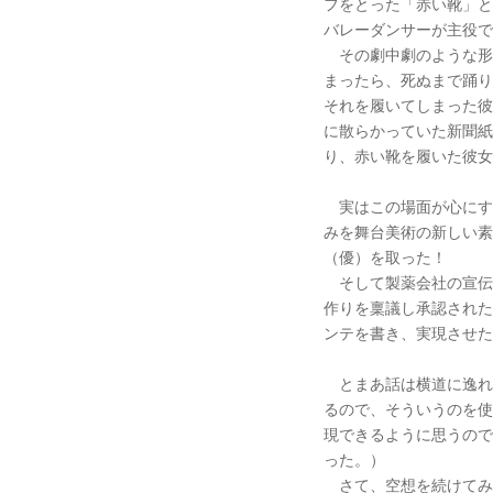
フをとった「赤い靴」と
バレーダンサーが主役で
その劇中劇のような形
まったら、死ぬまで踊り
それを履いてしまった彼
に散らかっていた新聞紙
り、赤い靴を履いた彼女
実はこの場面が心にす
みを舞台美術の新しい素
（優）を取った！
そして製薬会社の宣伝
作りを稟議し承認された
ンテを書き、実現させた
とまあ話は横道に逸れ
るので、そういうのを使
現できるように思うので
った。）
さて、空想を続けてみ