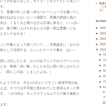
いうのがありました。モイラ・シエラーという美しい
最後
す。
（こ
も）
で、悪魔の作った真っ赤なバレーシューズを履いてし
続けねばならないという場面で、悪魔の誘惑に負け、
Archiv
女は、くるくると踊りながら広場に来ると、いっぱい
が、風で舞い上げられると人の姿（実は悪魔）にな
►
202
とダンスをする！
►
202
►
202
ごい印象となって残っていて、…卒業論文に「おりが
►
202
材として活用する」といったテーマで書き、はい！
▼
201
►
1
►
1
課に入社したとき、おりがみアニメでのコマーシャル
►
1
とき、映画「赤い靴」のことを心に思い出しながらコ
►
9
。（前にこの話、しましたよね。）
►
8
►
7
たようですが、今ならCGというすごい表現手段があ
▼
6
えば、かつては不可能と思われていた表現もきっと実
お
す。（その頃は、モノクロフィルムでコマ撮り撮影だ
ブ
回
ます。