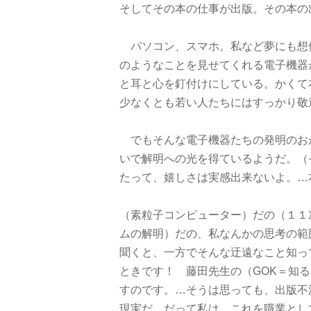
そしてその本の仕事が出版。その本の
パソコン、スマホ。私など夢にも想
のようなことを見せてくれる電子機器
と耳と心を釘付けにしている。かくて
少なくとも若い人たちにはすっかり敬
でもそんな電子機器たちの発明のお
いで解明への光を得ているようだ。（
たって、嬉しさは実感出来ないよ。…
（素粒子コンピューター）だの（１１
ムの解明）だの、私なんかの思考の範
聞くと、一方でそんな迂遠なこと知っ
ときです！ 藤田先生の（GOK＝知
すのです。…そうは思っても、出版不
現実だ。だって私は、これを職業とし