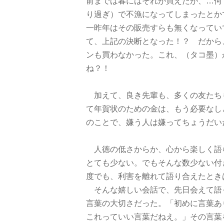
前までは暮にはそれが買えたが、…何
り過ぎ）で不漁になってしまったとか
一昨年はその販売すらも無くなってい
て、上記の決断となった！？ だから
ンも買わなかった。これ、（タコ墨）
ね？！
加えて、良き先輩も、多くの友たち
て年賀状のための金は、もう必要なし
のことで、嫌う人は嫌ってちょうだい
人徳の低さからか、心から楽しく語
とても少ない。でもそんな数少ない付
度でも、利害を離れて語り合えたとき
そんな嬉しい会話で、先日会えて語
言葉の大切さだった。「初めに言葉あ
これっていい言葉だねえ。」その言葉