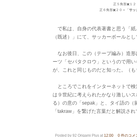
正５角形✖️１２
正６角形✖️２０＝「
サッ
で私は、自身の代表著書と思う「紙
（既述）」にて、サッカーボールとし
なお後日、この（テープ編み）造形
ーツ「セパタクロウ」というので用い
が、これと同じものだと知った。（も
ところでこれをインターネットで検
は９世紀に考えられたかなり激しいス
る）の意の「sepak」と、タイ語の
「takraw」を繋げた言葉だと解説さ
Posted by
92 Origami Plus
at
12:00
0 件のコメ