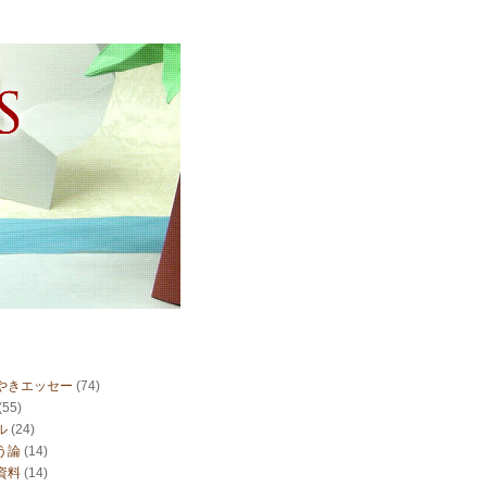
やきエッセー
(74)
(55)
ル
(24)
う論
(14)
資料
(14)