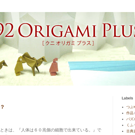
Labels
）？
つぶ
作品
パズ
くふ
ときは、『人体は６０兆個の細胞で出来ている。』で
古典