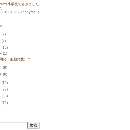
の2件小学校で書きました
れ
- 2/16/2026
- Anonymous
es
3
(9)
2
(4)
1
(15)
月
(1)
間の（細胞の数）？
月
(6)
月
(8)
0
(15)
9
(77)
8
(33)
7
(75)