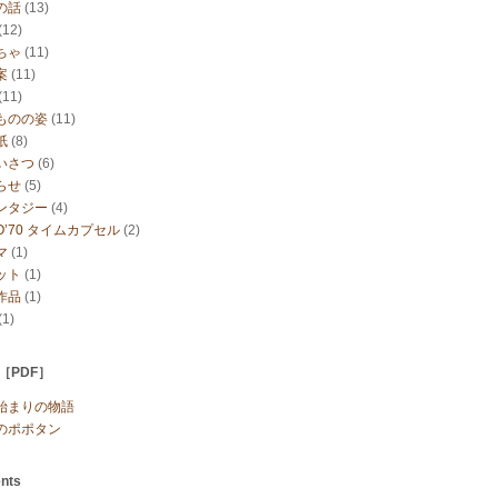
の話
(13)
(12)
ちゃ
(11)
案
(11)
(11)
ものの姿
(11)
紙
(8)
いさつ
(6)
らせ
(5)
ンタジー
(4)
O’70 タイムカプセル
(2)
マ
(1)
ット
(1)
作品
(1)
(1)
s［PDF］
始まりの物語
のポポタン
nts