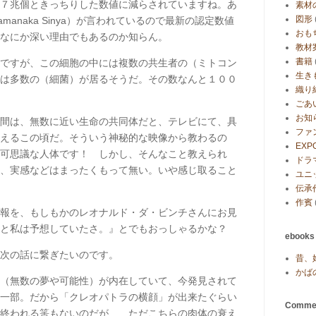
７兆個ときっちりした数値に減らされていますね。あ
素材
図形
Yamanaka Sinya）が言われているので最新の認定数値
おも
なにか深い理由でもあるのか知らん。
教材
書籍
ですが、この細胞の中には複数の共生者の（ミトコン
生き
は多数の（細菌）が居るそうだ。その数なんと１００
織り
ごあ
お知
間は、無数に近い生命の共同体だと、テレビにて、具
ファ
えるこの頃だ。そういう神秘的な映像から教わるの
EXP
可思議な人体です！ しかし、そんなこと教えられ
ドラ
、実感などはまったくもって無い。いや感じ取ること
ユニ
伝承
作賓
報を、もしもかのレオナルド・ダ・ビンチさんにお見
と私は予想していたさ。』とでもおっしゃるかな？
ebook
次の話に繋ぎたいのです。
昔、
かば
（無数の夢や可能性）が内在していて、今発見されて
一部。だから「クレオパトラの横顔」が出来たぐらい
Comme
終われる筈もないのだが、…ただこちらの肉体の衰え