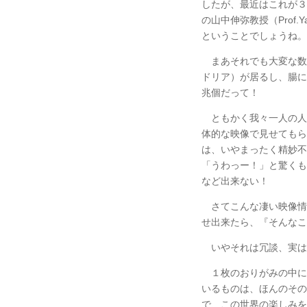
したが、最近はこれが３
の山中伸弥教授（Prof.
ということでしょうね。
まあそれでも大変な数
ドリア）が居るし、腸に
兆個だって！
ともかく我々一人の人
体的な映像で見せてもら
は、いやまったく精妙不
「うわっー！」と驚くも
など出来ない！
さてこんな凄い映像情
せ出来たら、『そんなこ
いやそれは冗談、実は
１枚のおりがみの中に
いるものは、ほんのその
で、この世界の楽しみを