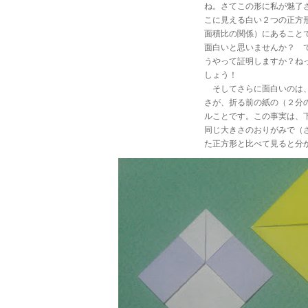
ね。さてこの形に私が魅了
こに見える白い２つの正方
面積比の関係）にあ
面白いと思いませんか？ 
うやって証明しますか？ね
しょ
そしてさらに面白いのは
さが、折る前の紙の（２分
ルことです。この事実は、
同じ大きさのおりがみで（
た正方形と比べて見ると